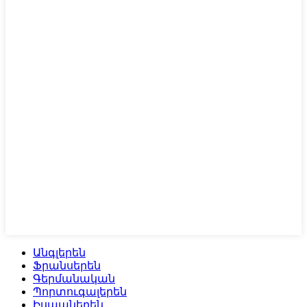
Անգլերեն
Ֆրանսերեն
Գերմանական
Պորտուգալերեն
Իսպաներեն