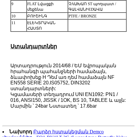
9
FLAT Լվացքի
ՉAԱԽԱՈ ST պողպատ /
մեքենա
ԳԱԼՎԱՆԻEDԱՎԱ
10
ԲՈՒՇԻՆԳ
PTFE / BRONZE
11
ԷԼԵԿՏՐԱԿԱՆ
ՀԱՍՏՈ
Ստանդարտներ
Արտադրություն 2014/68 / ԵՄ եվրոպական
հրահանգի պահանջների համաձայն,
ձևափոխեք H Դեմ առ դեմ համաձայն NF
EN558 SERIE 20.IS05752, DIN3202
ստանդարտների:
Կցամասերի տեղադրում UNI EN1092: PN1 /
016, ANSl150, JISSK / 1OK, BS 10, TABLEE և այլն:
Մարմին ՝ 24bar Նստատեղ ՝ 17.6bar
Նախորդ
Բարձր հստակեցման Demco