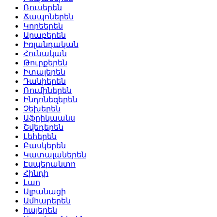
Ռուսերեն
Ճապոներեն
Կորեերեն
Արաբերեն
Իռլանդական
Հունական
Թուրքերեն
Իտալերեն
Դանիերեն
Ռումիներեն
Ինդոնեզերեն
Չեխերեն
Աֆրիկաանս
Շվեդերեն
Լեհերեն
Բասկերեն
Կատալաներեն
Էսպերանտո
Հինդի
Լաո
Ալբանացի
Ամհարերեն
հայերեն