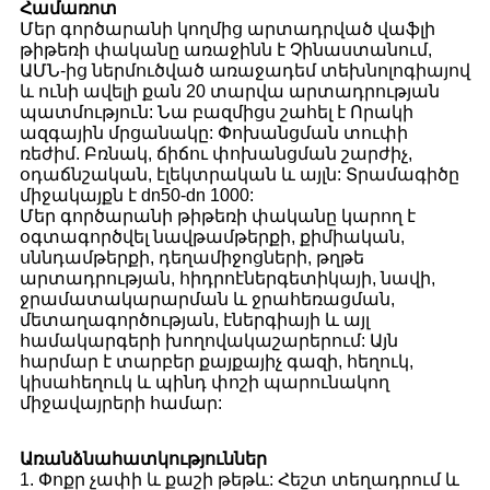
Համառոտ
Մեր գործարանի կողմից արտադրված վաֆլի
թիթեռի փականը առաջինն է Չինաստանում,
ԱՄՆ-ից ներմուծված առաջադեմ տեխնոլոգիայով
և ունի ավելի քան 20 տարվա արտադրության
պատմություն: Նա բազմիցս շահել է Որակի
ազգային մրցանակը: Փոխանցման տուփի
ռեժիմ. Բռնակ, ճիճու փոխանցման շարժիչ,
օդաճնշական, էլեկտրական և այլն: Տրամագիծը
միջակայքն է dn50-dn 1000:
Մեր գործարանի թիթեռի փականը կարող է
օգտագործվել նավթամթերքի, քիմիական,
սննդամթերքի, դեղամիջոցների, թղթե
արտադրության, հիդրոէներգետիկայի, նավի,
ջրամատակարարման և ջրահեռացման,
մետաղագործության, էներգիայի և այլ
համակարգերի խողովակաշարերում: Այն
հարմար է տարբեր քայքայիչ գազի, հեղուկ,
կիսահեղուկ և պինդ փոշի պարունակող
միջավայրերի համար:
Առանձնահատկություններ
1. Փոքր չափի և քաշի թեթև: Հեշտ տեղադրում և