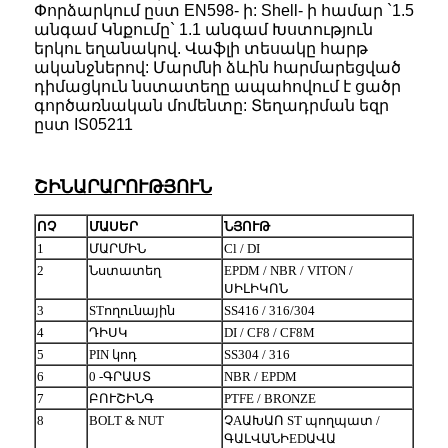
Փորձարկում ըստ EN598- ի: Shell- ի համար `1.5
անգամ Կնքումը` 1.1 անգամ Խստություն
երկու եղանակով. Վաֆլի տեսակը հարթ
ականջներով: Մարմնի ձևին հարմարեցված
դիմացկուն նստատեղը ապահովում է ցածր
գործառնական մոմենտը: Տեղադրման եզր
ըստ IS05211
ՇԻՆԱՐԱՐՈՒԹՅՈՒՆ
ՈՉ
ՄԱՍԵՐ
ՆՅՈՒԹ
1
ՄԱՐՄԻՆ
Cl / DI
2
Նստատեղ
EPDM / NBR / VITON /
ՍԻԼԻԿՈՆ
3
STողունային
SS416 / 316/304
4
ԴԻՍԿ
DI / CF8 / CF8M
5
PIN կոդ
SS304 / 316
6
0 -ԳՐԱՍՏ
NBR / EPDM
7
ԲՈՒՇԻՆԳ
PTFE / BRONZE
8
BOLT & NUT
ՉAԱԽԱՈ ST պողպատ /
ԳԱԼՎԱՆԻEDԱՎԱ