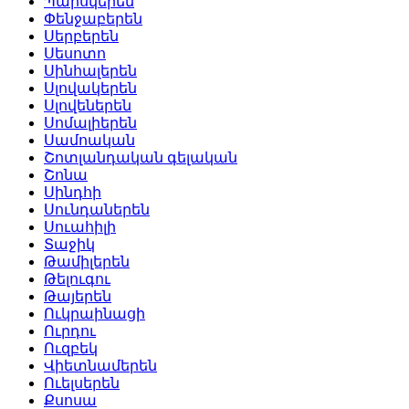
Պարսկերեն
Փենջաբերեն
Սերբերեն
Սեսոտո
Սինհալերեն
Սլովակերեն
Սլովեներեն
Սոմալիերեն
Սամոական
Շոտլանդական գելական
Շոնա
Սինդհի
Սունդաներեն
Սուահիլի
Տաջիկ
Թամիլերեն
Թելուգու
Թայերեն
Ուկրաինացի
Ուրդու
Ուզբեկ
Վիետնամերեն
Ուելսերեն
Քսոսա