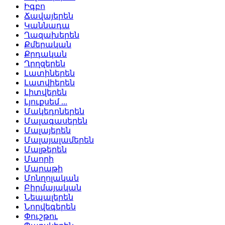
Իգբո
Ճավայերեն
Կաննադա
Ղազախերեն
Քմերական
Քրդական
Ղրղզերեն
Լատիներեն
Լատվիերեն
Լիտվերեն
Լյուքսեմ ...
Մակեդոներեն
Մալագասերեն
Մալայերեն
Մալայալամերեն
Մալթերեն
Մաորի
Մարաթի
Մոնղոլական
Բիրմայական
Նեպալերեն
Նորվեգերեն
Փուշթու