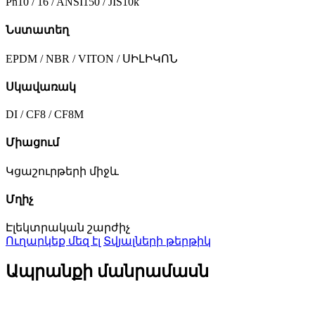
Pn10 / 16 / ANSI150 / JIS10k
Նստատեղ
EPDM / NBR / VITON / ՍԻԼԻԿՈՆ
Սկավառակ
DI / CF8 / CF8M
Միացում
Կցաշուրթերի միջև
Մղիչ
Էլեկտրական շարժիչ
Ուղարկեք մեզ էլ
Տվյալների թերթիկ
Ապրանքի մանրամասն