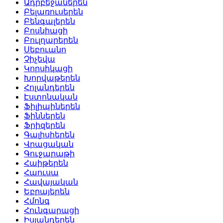
Ադրբեջաներեն
Բելառուսերեն
Բենգալերեն
Բոսնիացի
Բուլղարերեն
Սեբուանո
Չիչեվա
Կորսիկացի
Խորվաթերեն
Հոլանդերեն
Էստոնական
Ֆիլիպիներեն
Ֆիններեն
Ֆրիզերեն
Գալիսիերեն
Վրացական
Գուջարաթի
Հաիթերեն
Հաուսա
Հավայական
Եբրայերեն
Հմոնգ
Հունգարացի
Իսլանդերեն