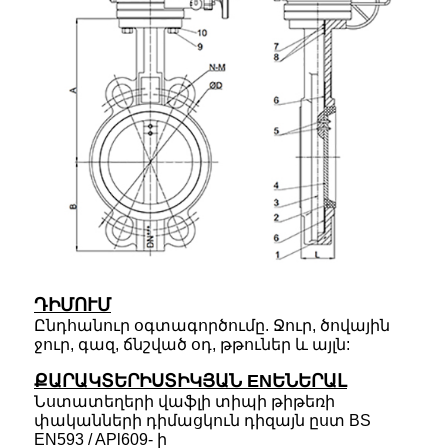
ԴԻՄՈՒՄ
Ընդհանուր օգտագործումը. Ջուր, ծովային
ջուր, գազ, ճնշված օդ, թթուներ և այլն:
ՔԱՐԱԿՏԵՐԻՍՏԻԿՅԱՆ ENԵՆԵՐԱԼ
Նստատեղերի վաֆլի տիպի թիթեռի
փականների դիմացկուն դիզայն ըստ BS
EN593 / APl609- ի