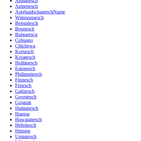
Amharesch
Armenesch
AserbaidschaneschName
Wäissrussesch
Bengalesch
Bosnesch
Bulgarescg
Cebuano
Chichewa
Korsesch
Kroatesch
Hollänesch
Estonesch
Philippinesch
Finnesch
Frisesch
Galizesch
Georgesch
Gujarati
Haitianesch
Haussa
Hawaianesch
Hebräesch
Hmong
Ungaresch