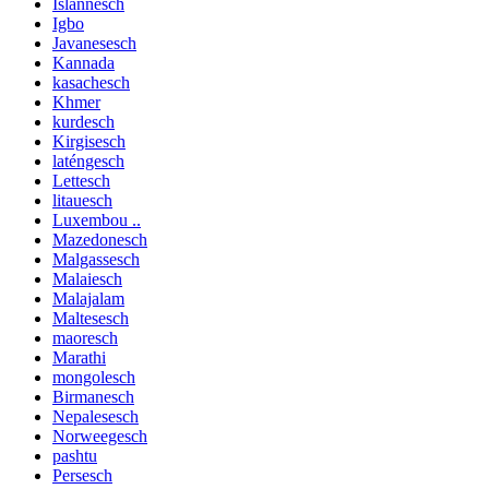
Islännesch
Igbo
Javanesesch
Kannada
kasachesch
Khmer
kurdesch
Kirgisesch
laténgesch
Lettesch
litauesch
Luxembou ..
Mazedonesch
Malgassesch
Malaiesch
Malajalam
Maltesesch
maoresch
Marathi
mongolesch
Birmanesch
Nepalesesch
Norweegesch
pashtu
Persesch