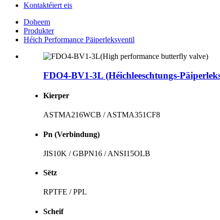
Kontaktéiert eis
Doheem
Produkter
Héich Performance Päiperleksventil
FDO4-BV1-3L (Héichleeschtungs-Päiperleks
Kierper
ASTMA216WCB / ASTMA351CF8
Pn (Verbindung)
JIS10K / GBPN16 / ANSI15OLB
Sëtz
RPTFE / PPL
Scheif