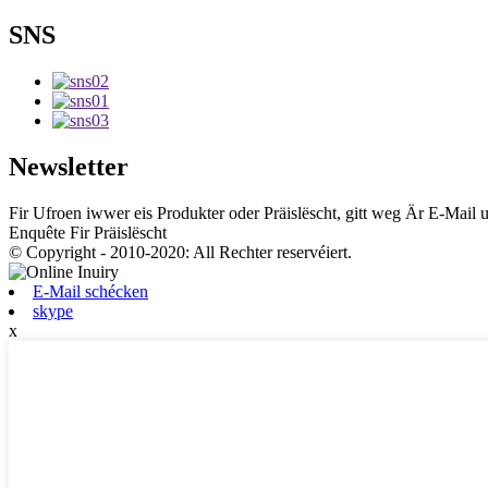
SNS
Newsletter
Fir Ufroen iwwer eis Produkter oder Präislëscht, gitt weg Är E-Mail 
Enquête Fir Präislëscht
© Copyright - 2010-2020: All Rechter reservéiert.
E-Mail schécken
skype
x