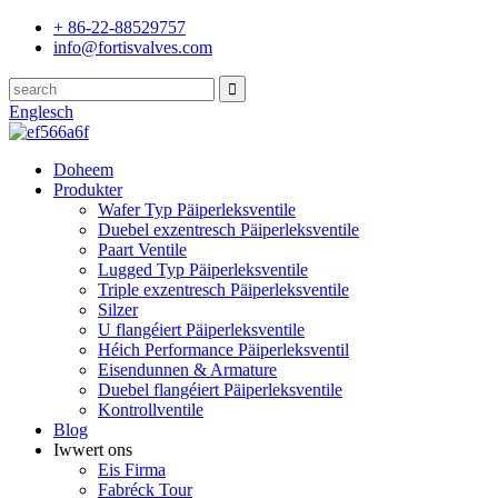
+ 86-22-88529757
info@fortisvalves.com
Englesch
Doheem
Produkter
Wafer Typ Päiperleksventile
Duebel exzentresch Päiperleksventile
Paart Ventile
Lugged Typ Päiperleksventile
Triple exzentresch Päiperleksventile
Silzer
U flangéiert Päiperleksventile
Héich Performance Päiperleksventil
Eisendunnen & Armature
Duebel flangéiert Päiperleksventile
Kontrollventile
Blog
Iwwert ons
Eis Firma
Fabréck Tour