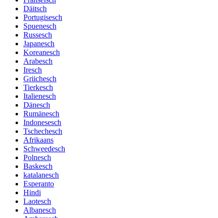
Däitsch
Portugisesch
Spuenesch
Russesch
Japanesch
Koreanesch
Arabesch
Iresch
Griichesch
Tierkesch
Italienesch
Dänesch
Rumänesch
Indonesesch
Tschechesch
Afrikaans
Schweedesch
Polnesch
Baskesch
katalanesch
Esperanto
Hindi
Laotesch
Albanesch