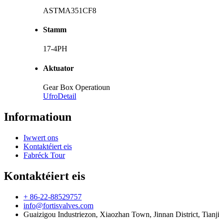
ASTMA351CF8
Stamm
17-4PH
Aktuator
Gear Box Operatioun
Ufro
Detail
Informatioun
Iwwert ons
Kontaktéiert eis
Fabréck Tour
Kontaktéiert eis
+ 86-22-88529757
info@fortisvalves.com
Guaizigou Industriezon, Xiaozhan Town, Jinnan District, Tianji