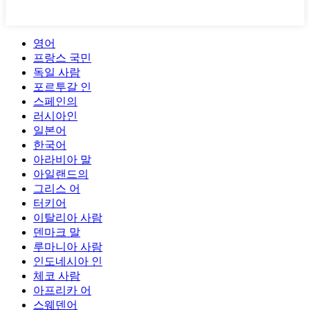
영어
프랑스 국민
독일 사람
포르투갈 인
스페인의
러시아인
일본어
한국어
아라비아 말
아일랜드의
그리스 어
터키어
이탈리아 사람
덴마크 말
루마니아 사람
인도네시아 인
체코 사람
아프리카 어
스웨덴어