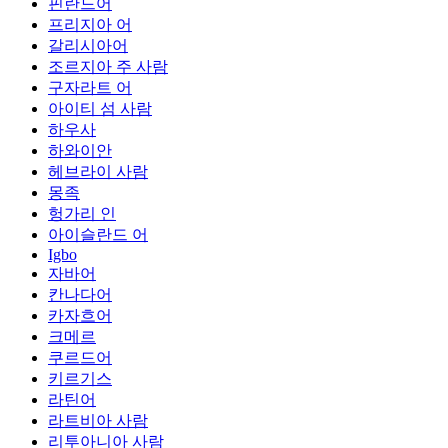
핀란드어
프리지아 어
갈리시아어
조르지아 주 사람
구자라트 어
아이티 섬 사람
하우사
하와이안
헤브라이 사람
몽족
헝가리 인
아이슬란드 어
Igbo
자바어
칸나다어
카자흐어
크메르
쿠르드어
키르기스
라틴어
라트비아 사람
리투아니아 사람