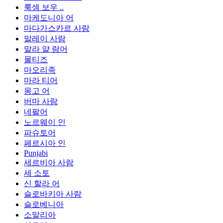
룩셈 보우 ..
마케도니아 어
마다가스카르 사람
말레이 사람
말라 얄 람어
몰티즈
마오리족
마라 티어
몽고 어
버마 사람
네팔어
노르웨이 인
파슈토어
페르시아 인
Punjabi
세르비아 사람
세 소토
신 할라 어
슬로바키아 사람
슬로베니아
소말리아