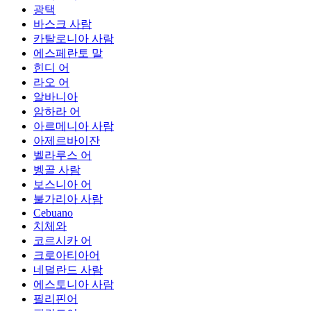
광택
바스크 사람
카탈로니아 사람
에스페란토 말
힌디 어
라오 어
알바니아
암하라 어
아르메니아 사람
아제르바이잔
벨라루스 어
벵골 사람
보스니아 어
불가리아 사람
Cebuano
치체와
코르시카 어
크로아티아어
네덜란드 사람
에스토니아 사람
필리핀어